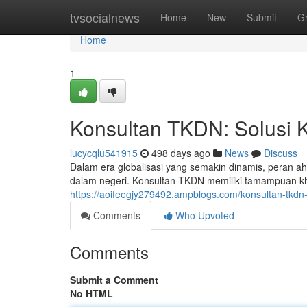
Home
tvsocialnews
Home
New
Submit
G
Home
1
Konsultan TKDN: Solusi K
lucycqlu541915
498 days ago
News
Discuss
Dalam era globalisasi yang semakin dinamis, peran a
dalam negeri. Konsultan TKDN memiliki tamampuan 
https://aoifeegjy279492.ampblogs.com/konsultan-tkdn
Comments
Who Upvoted
Comments
Submit a Comment
No HTML