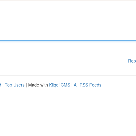
Rep
d
|
Top Users
| Made with
Kliqqi CMS
|
All RSS Feeds