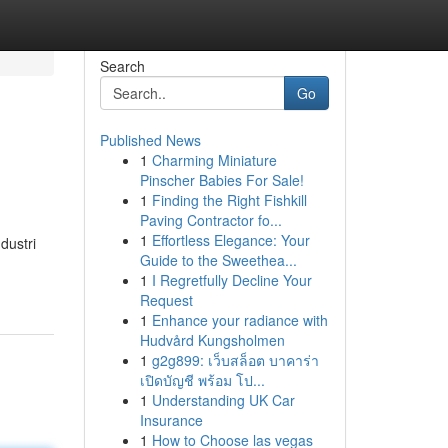
Search
Go
Published News
1
Charming Miniature
Pinscher Babies For Sale!
1
Finding the Right Fishkill
Paving Contractor fo...
1
Effortless Elegance: Your
dustri
Guide to the Sweethea...
1
I Regretfully Decline Your
Request
1
Enhance your radiance with
Hudvård Kungsholmen
1
g2g899: เว็บสล็อต บาคาร่า
เปิดบัญชี พร้อม โป...
1
Understanding UK Car
Insurance
1
How to Choose las vegas