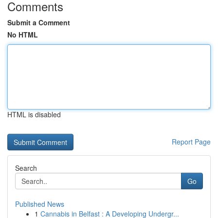
Comments
Submit a Comment
No HTML
HTML is disabled
Report Page
Search
Go
Published News
1
Cannabis in Belfast : A Developing Undergr...