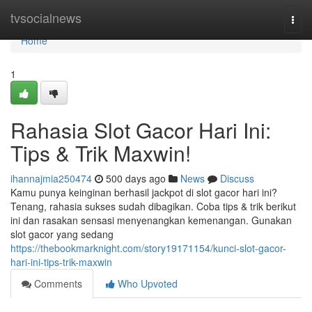
Home
tvsocialnews
Togg
navi
Home
1
Rahasia Slot Gacor Hari Ini:
Tips & Trik Maxwin!
ihannajmia250474
500 days ago
News
Discuss
Kamu punya keinginan berhasil jackpot di slot gacor hari ini?
Tenang, rahasia sukses sudah dibagikan. Coba tips & trik berikut
ini dan rasakan sensasi menyenangkan kemenangan. Gunakan
slot gacor yang sedang
https://thebookmarknight.com/story19171154/kunci-slot-gacor-
hari-ini-tips-trik-maxwin
Comments
Who Upvoted