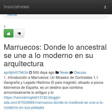
Home
tvsocialnews
Togg
navi
Home
1
Marruecos: Donde lo ancestral
se une a lo moderno en su
arquitectura
apriljdvt078634
500 days ago
News
Discuss
1. Introducción a Marruecos: Un Mosaico de Contrastes 1.1
Geografía y Legado Histórico El país magrebí, situado a pocos
kilómetros de España, es un destino que combina
armoniosamente lo antiguo y lo
https://hamzahmglw513182.bloggin-
ads.com/57020889/marruecos-donde-lo-medieval-se-une-a-lo-
moderno-en-sus-paisajes