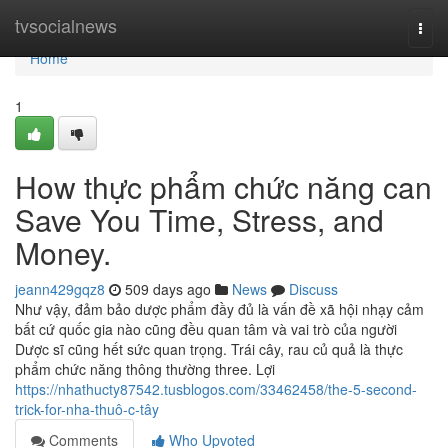
Home
tvsocialnews
Togg
navi
Home
1
How thực phẩm chức năng can
Save You Time, Stress, and
Money.
jeann429gqz8
509 days ago
News
Discuss
Như vậy, đảm bảo dược phẩm đầy đủ là vấn đề xã hội nhạy cảm
bất cứ quốc gia nào cũng đều quan tâm và vai trò của người
Dược sĩ cũng hết sức quan trọng. Trái cây, rau củ quả là thực
phẩm chức năng thông thường three. Lợi
https://nhathucty87542.tusblogos.com/33462458/the-5-second-
trick-for-nha-thuô-c-tây
Comments
Who Upvoted