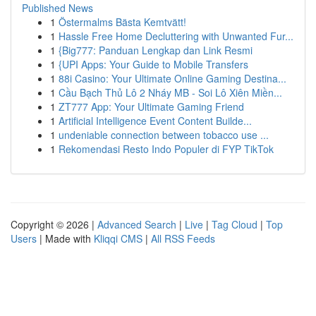
Published News
1
Östermalms Bästa Kemtvätt!
1
Hassle Free Home Decluttering with Unwanted Fur...
1
{Big777: Panduan Lengkap dan Link Resmi
1
{UPI Apps: Your Guide to Mobile Transfers
1
88i Casino: Your Ultimate Online Gaming Destina...
1
Cầu Bạch Thủ Lô 2 Nháy MB - Soi Lô Xiên Miền...
1
ZT777 App: Your Ultimate Gaming Friend
1
Artificial Intelligence Event Content Builde...
1
undeniable connection between tobacco use ...
1
Rekomendasi Resto Indo Populer di FYP TikTok
Copyright © 2026 |
Advanced Search
|
Live
|
Tag Cloud
|
Top
Users
| Made with
Kliqqi CMS
|
All RSS Feeds