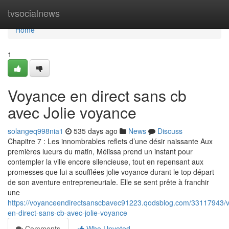
Home
tvsocialnews
Home
1
Voyance en direct sans cb
avec Jolie voyance
solangeq998nia1
535 days ago
News
Discuss
Chapitre 7 : Les innombrables reflets d’une désir naissante Aux
premières lueurs du matin, Mélissa prend un instant pour
contempler la ville encore silencieuse, tout en repensant aux
promesses que lui a soufflées jolie voyance durant le top départ
de son aventure entrepreneuriale. Elle se sent prête à franchir
une
https://voyanceendirectsanscbavec91223.qodsblog.com/33117943/
en-direct-sans-cb-avec-jolie-voyance
Comments
Who Upvoted