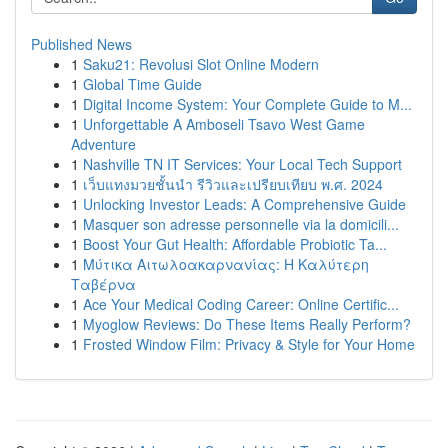
Published News
1
Saku21: Revolusi Slot Online Modern
1
Global Time Guide
1
Digital Income System: Your Complete Guide to M...
1
Unforgettable A Amboseli Tsavo West Game
Adventure
1
Nashville TN IT Services: Your Local Tech Support
1
เว็บแทงมวยชั้นนำ รีวิวและเปรียบเทียบ พ.ศ. 2024
1
Unlocking Investor Leads: A Comprehensive Guide
1
Masquer son adresse personnelle via la domicili...
1
Boost Your Gut Health: Affordable Probiotic Ta...
1
Μύτικα Αιτωλοακαρνανίας: Η Καλύτερη
Ταβέρνα
1
Ace Your Medical Coding Career: Online Certific...
1
Myoglow Reviews: Do These Items Really Perform?
1
Frosted Window Film: Privacy & Style for Your Home