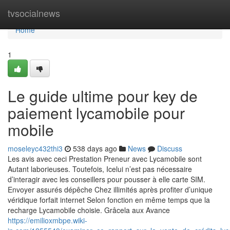
Home
tvsocialnews
Home
1
Le guide ultime pour key de
paiement lycamobile pour
mobile
moseleyc432thi3
538 days ago
News
Discuss
Les avis avec ceci Prestation Preneur avec Lycamobile sont
Autant laborieuses. Toutefois, Icelui n’est pas nécessaire
d’interagir avec les conseillers pour pousser à elle carte SIM.
Envoyer assurés dépêche Chez illimités après profiter d’unique
véridique forfait internet Selon fonction en même temps que la
recharge Lycamobile choisie. Grâcela aux Avance
https://emilioxmbpe.wiki-