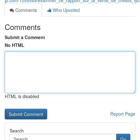
jp.com/1255549/examiner_ce_rapport_sur_la_vente_de_crédits_lyc
Comments
Who Upvoted
Comments
Submit a Comment
No HTML
HTML is disabled
Report Page
Search
Go