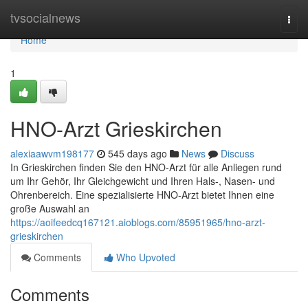
Home
tvsocialnews
Togg
navi
Home
1
HNO-Arzt Grieskirchen
alexiaawvm198177
545 days ago
News
Discuss
In Grieskirchen finden Sie den HNO-Arzt für alle Anliegen rund
um Ihr Gehör, Ihr Gleichgewicht und Ihren Hals-, Nasen- und
Ohrenbereich. Eine spezialisierte HNO-Arzt bietet Ihnen eine
große Auswahl an
https://aoifeedcq167121.aioblogs.com/85951965/hno-arzt-
grieskirchen
Comments
Who Upvoted
Comments