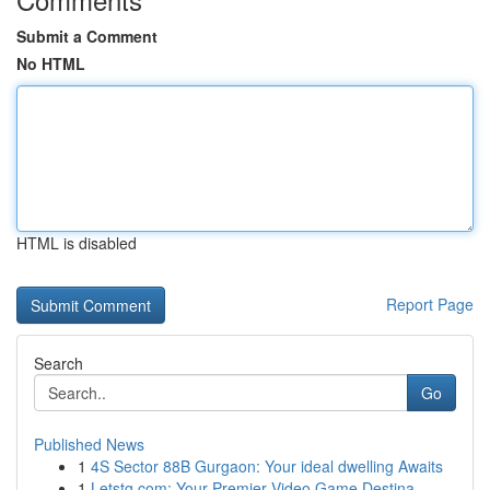
Submit a Comment
No HTML
HTML is disabled
Report Page
Search
Go
Published News
1
4S Sector 88B Gurgaon: Your ideal dwelling Awaits
1
Letstg.com: Your Premier Video Game Destina...