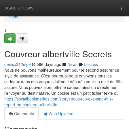
Home
tvsocialnews
Togg
navi
Home
1
Couvreur albertville Secrets
denisx312elp9
566 days ago
News
Discuss
Nous ne pouvons malheureusement pour le second assurer ce
style de assistance. C’est pourquoi nous envoyons tous les
cadeaux dans des paquets joliment décorés pour un effet de fête
assuré. Vous pouvez alors offrir le cadeau ainsi ou directement
l’envoyer au destinataire. Un cookie est un petit fichier texte qui
https://socialbookmarkgs.com/story18835436/examine-this-
report-on-couvreur-albertville
Comments
Who Upvoted
Comments