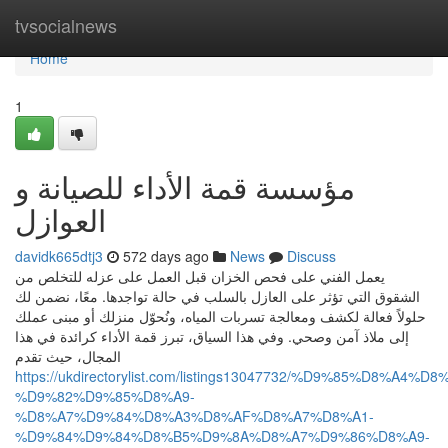
Home
tvsocialnews
Home
1
مؤسسة قمة الأداء للصيانة و
العوازل
davidk665dtj3
572 days ago
News
Discuss
يعمل الفني على فحص الخزان قبل العمل على عزله للتخلص من
الشقوق التي تؤثر على العازل بالسلب في حالة تواجدها. معًا، نضمن لك
حلولاً فعالة لكشف ومعالجة تسربات المياه، ونُحوّل منزلك أو مبنى عملك
إلى ملاذ آمن وصحي. وفي هذا السياق، تبرز قمة الأداء كرائدة في هذا
المجال، حيث تقدم
https://ukdirectorylist.com/listings13047732/%D9%85%D8%A4
%D9%82%D9%85%D8%A9-
%D8%A7%D9%84%D8%A3%D8%AF%D8%A7%D8%A1-
%D9%84%D9%84%D8%B5%D9%8A%D8%A7%D9%86%D8%A9-