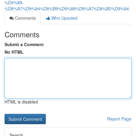
%D9%88-
%D8%A7%D9%84%D8%B9%D9%88%D8%A7%D8%B2%D9%84
Comments
Who Upvoted
Comments
Submit a Comment
No HTML
HTML is disabled
Report Page
Search