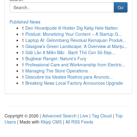
Go
Published News
1
Den Hovedpude til Holder Dig Kølig Hele Natten
1
Pixidust: Monetizing Your Content – A Startup G...
1
Laptop AI: Gelombang Revolusi Kemajuan Produk...
1
Glasgow's Green Landscape: A Overview at Mariju...
1
Giải Lần 8 Miền Bắc · Bạch Thủ Con Số Đẹp...
1
Bugbear Ranger: Nature's Fury
1
Professional Care and Workmanship from Electric...
1
Managing The Store Operations
1
Descubre los Ideales Rostros para Anuncio...
1
Breaking News Local Factory Announces Upgrade
Copyright © 2026 |
Advanced Search
|
Live
|
Tag Cloud
|
Top
Users
| Made with
Kliqqi CMS
|
All RSS Feeds