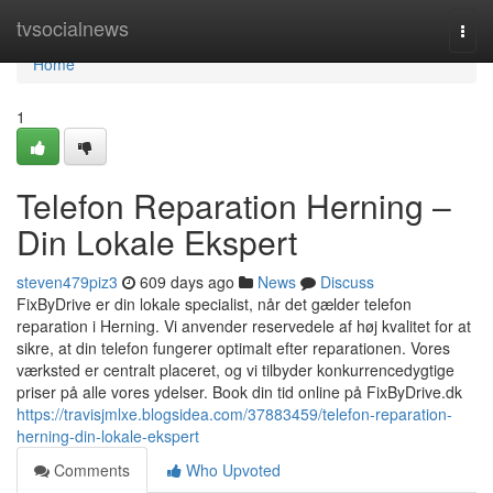
Home
tvsocialnews
Togg
navi
Home
1
Telefon Reparation Herning –
Din Lokale Ekspert
steven479piz3
609 days ago
News
Discuss
FixByDrive er din lokale specialist, når det gælder telefon
reparation i Herning. Vi anvender reservedele af høj kvalitet for at
sikre, at din telefon fungerer optimalt efter reparationen. Vores
værksted er centralt placeret, og vi tilbyder konkurrencedygtige
priser på alle vores ydelser. Book din tid online på FixByDrive.dk
https://travisjmlxe.blogsidea.com/37883459/telefon-reparation-
herning-din-lokale-ekspert
Comments
Who Upvoted